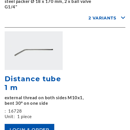
steel packer Ø 18 x 170 mm, 2 x ball valve
G1/4"
2 VARIANTS
Distance tube
1 m
external thread on both sides M10x1,
bent 30° on one side
:
16728
Unit:
1 piece