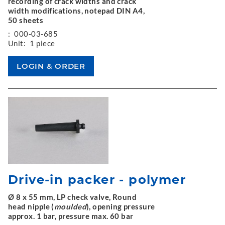
recording of crack widths and crack
width modifications, notepad DIN A4,
50 sheets
:
000-03-685
Unit:
1 piece
Drive-in packer - polymer
Ø 8 x 55 mm, LP check valve, Round
head nipple (
moulded
), opening pressure
approx. 1 bar, pressure max. 60 bar