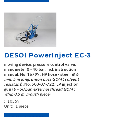
DESOI PowerInject EC-3
moving device, pressure control valve,
manometer 0 - 40 bar, incl. instruction
manual, No. 16799: HP hose - steel (
Ø 6
mm, 5 m long, union nuts G1/4", solvent
resistant
), No. 500-07-722: LP injection
gun (
0 - 60 bar, external thread G1/4",
whip 0.3 m, mouth piece
)
:
10559
Unit:
1 piece