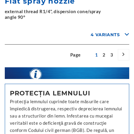
Flat spray nozzle
external thread R1/4", dispersion cone/spray
angle 90°
4 VARIANTS
Page
1
2
3
PROTECŢIA LEMNULUI
Protecţia lemnului cuprinde toate măsurile care
împiedică distrugerea, respectiv deprecierea lemnului
sau a structurilor din lemn. Infestarea cu mucegai
veritabil este o deficienţă gravă de construcţie
conform Codului civil german (BGB). De regulă, un