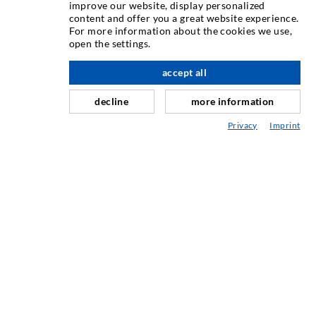
improve our website, display personalized
content and offer you a great website experience.
Etanare orizontal
For more information about the cookies we use,
Injectie în diafragma de beton i zidarie
open the settings.
Renovarea rosturilor
accept all
Minerit i construcie de tuneluri
decline
more information
Sisteme de ancorare
Privacy
Imprint
Mixte
Dispozitive de injectie i amestec
TEHNOLOGIE INDUSTRIAL
SERVICIUL DE ASISTENȚĂ
Mediatecă
Consultanță / Planificare / Execuție